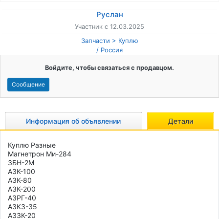
Руслан
Участник с 12.03.2025
Запчасти
Куплю
/
Россия
Войдите, чтобы связаться с продавцом.
Сообщение
Информация об объявлении
Детали
Куплю Разные

Магнетрон Ми-284

3БН-2М

АЗК-100

АЗК-80

АЗК-200

АЗРГ-40

АЗК3-35

АЗ3К-20
