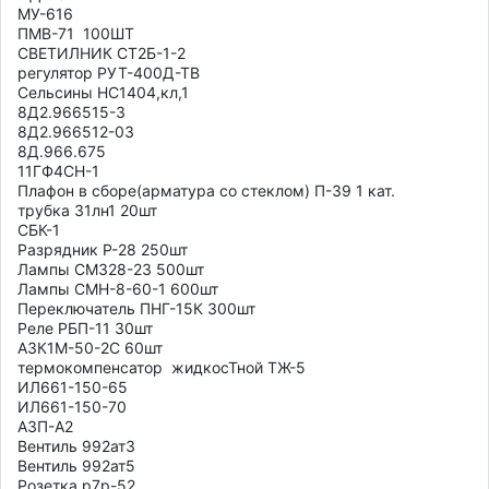
МУ-616

ПМВ-71  100ШТ

СВЕТИЛНИК СТ2Б-1-2

регулятор РУТ-400Д-ТВ

Сельсины НС1404,кл,1

8Д2.966515-3

8Д2.966512-03

8Д.966.675

11ГФ4СН-1

Плафон в сборе(арматура со стеклом) П-39 1 кат.

трубка 31лн1 20шт

СБК-1

Разрядник Р-28 250шт

Лампы СМЗ28-23 500шт

Лампы СМН-8-60-1 600шт

Переключатель ПНГ-15К 300шт

Реле РБП-11 30шт

АЗК1М-50-2С 60шт

термокомпенсатор  жидкосТной ТЖ-5

ИЛ661-150-65

ИЛ661-150-70

АЗП-А2

Вентиль 992ат3

Вентиль 992ат5

Розетка р7р-52
