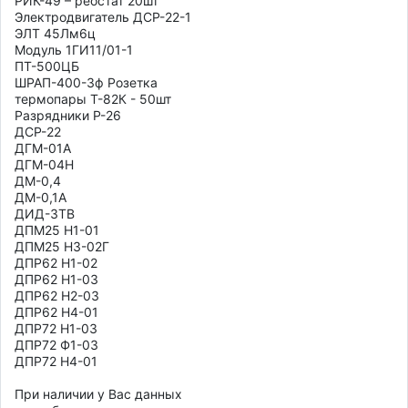
РИК-49 – реостат 20шт

Электродвигатель ДСР-22-1 

ЭЛТ 45Лм6ц

Модуль 1ГИ11/01-1

ПТ-500ЦБ

ШРАП-400-3ф Розетка

термопары Т-82К - 50шт

Разрядники Р-26

ДСР-22

ДГМ-01А

ДГМ-04Н

ДМ-0,4

ДМ-0,1А

ДИД-3ТВ

ДПМ25 Н1-01

ДПМ25 Н3-02Г

ДПР62 Н1-02

ДПР62 Н1-03

ДПР62 Н2-03

ДПР62 Н4-01

ДПР72 Н1-03

ДПР72 Ф1-03

ДПР72 Н4-01

При наличии у Вас данных
