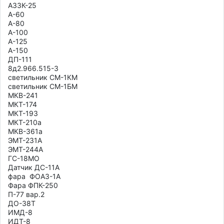
АЗ3К-25

А-60

А-80

А-100

А-125

А-150

ДП-111

8д2.966.515-3

светильник СМ-1КМ

светильник СМ-1БМ

МКВ-241

МКТ-174

МКТ-193

МКТ-210а

МКВ-361а

ЭМТ-231А

ЭМТ-244А

ГС-18МО

Датчик ДС-11А

фара  ФОАЗ-1А

Фара ФПК-250

П-77 вар.2

ДО-38Т

ИМД-8

ИДТ-8
