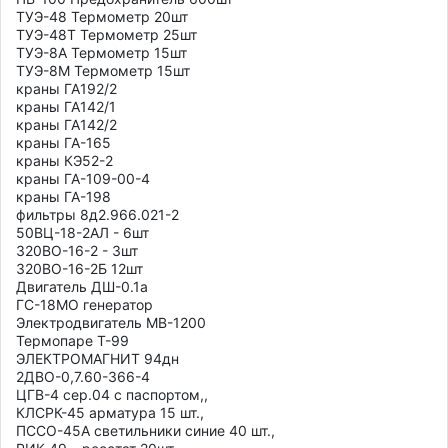
ТУЭ-48 Термометр 20шт

ТУЭ-48Т Термометр 25шт

ТУЭ-8А Термометр 15шт

ТУЭ-8М Термометр 15шт

краны ГА192/2

краны ГА142/1

краны ГА142/2

краны ГА-165

краны КЭ52-2

краны ГА-109-00-4

краны ГА-198

фильтры 8д2.966.021-2

50ВЦ-18-2АЛ - 6шт

320ВО-16-2 - 3шт

320ВО-16-2Б 12шт

Двигатель ДШ-0.1а

ГС-18МО генератор

Электродвигатель МВ-1200

Термопаре Т-99 

ЭЛЕКТРОМАГНИТ 94дн

2ДВО-0,7.60-366-4

ЦГВ-4 сер.04 с паспортом,,

КЛСРК-45 арматура 15 шт.,

ПCCO-45А светильники синие 40 шт.,
