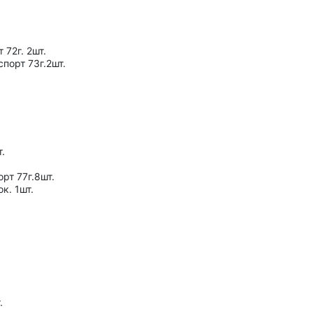
 72г. 2шт.
порт 73г.2шт.
.
рт 77г.8шт.
к. 1шт.
.