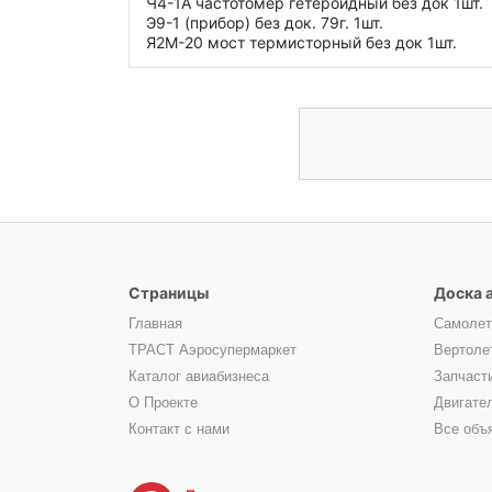
Ч4-1А частотомер гетероидный без док 1шт.
Э9-1 (прибор) без док. 79г. 1шт.
Я2М-20 мост термисторный без док 1шт.
Страницы
Доска 
Главная
Самоле
ТРАСТ Аэросупермаркет
Вертоле
Каталог авиабизнеса
Запчаст
О Проекте
Двигате
Контакт с нами
Все объ