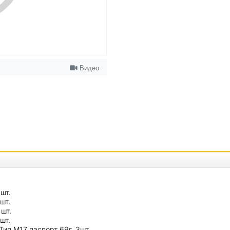
Видео
шт.
шт.
шт.
шт.
ип М17 паспорт 69г. 3шт.