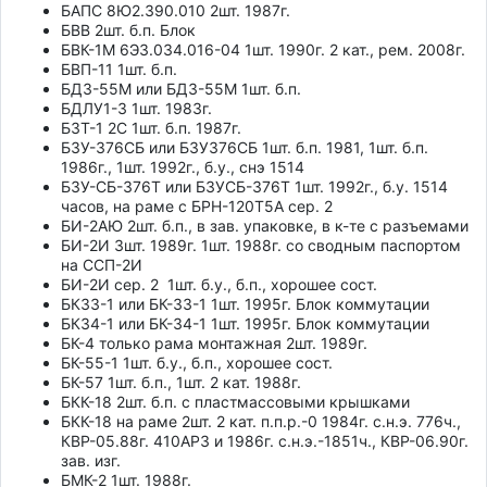
БАПС 8Ю2.390.010 2шт. 1987г.
БВВ 2шт. б.п. Блок
БВК-1М 6Э3.034.016-04 1шт. 1990г. 2 кат., рем. 2008г.
БВП-11 1шт. б.п.
БДЗ-55М или БД3-55М 1шт. б.п.
БДЛУ1-3 1шт. 1983г.
БЗТ-1 2С 1шт. б.п. 1987г.
БЗУ-376СБ или БЗУ376СБ 1шт. б.п. 1981, 1шт. б.п.
1986г., 1шт. 1992г., б.у., снэ 1514
БЗУ-СБ-376Т или БЗУСБ-376Т 1шт. 1992г., б.у. 1514
часов, на раме с БРН-120Т5А сер. 2
БИ-2АЮ 2шт. б.п., в зав. упаковке, в к-те с разъемами
БИ-2И 3шт. 1989г. 1шт. 1988г. со сводным паспортом
на ССП-2И
БИ-2И сер. 2 1шт. б.у., б.п., хорошее сост.
БК33-1 или БК-33-1 1шт. 1995г. Блок коммутации
БК34-1 или БК-34-1 1шт. 1995г. Блок коммутации
БК-4 только рама монтажная 2шт. 1989г.
БК-55-1 1шт. б.у., б.п., хорошее сост.
БК-57 1шт. б.п., 1шт. 2 кат. 1988г.
БКК-18 2шт. б.п. с пластмассовыми крышками
БКК-18 на раме 2шт. 2 кат. п.п.р.-0 1984г. с.н.э. 776ч.,
КВР-05.88г. 410АРЗ и 1986г. с.н.э.-1851ч., КВР-06.90г.
зав. изг.
БМК-2 1шт. 1988г.