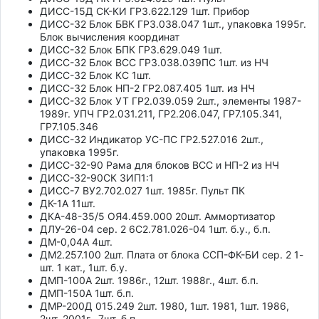
ДИСС-15Д СК-КИ ГР3.622.129 1шт. Прибор
ДИСС-32 Блок БВК ГР3.038.047 1шт., упаковка 1995г.
Блок вычисления координат
ДИСС-32 Блок БПК ГР3.629.049 1шт.
ДИСС-32 Блок ВСС ГР3.038.039ПС 1шт. из НЧ
ДИСС-32 Блок КС 1шт.
ДИСС-32 Блок НП-2 ГР2.087.405 1шт. из НЧ
ДИСС-32 Блок УТ ГР2.039.059 2шт., элементы 1987-
1989г. УПЧ ГР2.031.211, ГР2.206.047, ГР7.105.341,
ГР7.105.346
ДИСС-32 Индикатор УС-ПС ГР2.527.016 2шт.,
упаковка 1995г.
ДИСС-32-90 Рама для блоков ВСС и НП-2 из НЧ
ДИСС-32-90СК ЗИП1:1
ДИСС-7 ВУ2.702.027 1шт. 1985г. Пульт ПК
ДК-1А 11шт.
ДКА-48-35/5 ОЯ4.459.000 20шт. Аммортизатор
ДЛУ-26-04 сер. 2 6С2.781.026-04 1шт. б.у., б.п.
ДМ-0,04А 4шт.
ДМ2.257.100 2шт. Плата от блока ССП-ФК-БИ сер. 2 1-
шт. 1 кат., 1шт. б.у.
ДМП-100А 2шт. 1986г., 12шт. 1988г., 4шт. б.п.
ДМП-150А 1шт. б.п.
ДМР-200Д 015.249 2шт. 1980, 1шт. 1981, 1шт. 1986,
2шт. 2001г., 7шт. б.п.