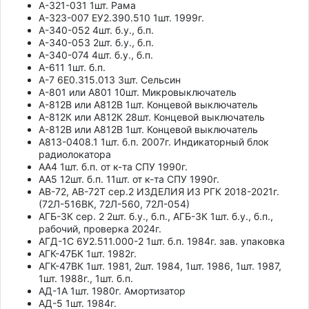
А-321-031 1шт. Рама
А-323-007 ЕУ2.390.510 1шт. 1999г.
А-340-052 4шт. б.у., б.п.
А-340-053 2шт. б.у., б.п.
А-340-074 4шт. б.у., б.п.
А-611 1шт. б.п.
А-7 6Е0.315.013 3шт. Сельсин
А-801 или А801 10шт. Микровыключатель
А-812В или А812В 1шт. Концевой выключатель
А-812К или А812К 28шт. Концевой выключатель
А-812В или А812В 1шт. Концевой выключатель
А813-0408.1 1шт. б.п. 2007г. Индикаторный блок
радиолокатора
АА4 1шт. б.п. от к-та СПУ 1990г.
АА5 12шт. б.п. 11шт. от к-та СПУ 1990г.
АВ-72, АВ-72Т сер.2 ИЗДЕЛИЯ ИЗ РГК 2018-2021г.
(72Л-516ВК, 72Л-560, 72Л-054)
АГБ-3К сер. 2 2шт. б.у., б.п., АГБ-3К 1шт. б.у., б.п.,
рабочий, проверка 2024г.
АГД-1С 6У2.511.000-2 1шт. б.п. 1984г. зав. упаковка
АГК-47БК 1шт. 1982г.
АГК-47ВК 1шт. 1981, 2шт. 1984, 1шт. 1986, 1шт. 1987,
1шт. 1988г., 1шт. б.п.
АД-1А 1шт. 1980г. Амортизатор
АД-5 1шт. 1984г.