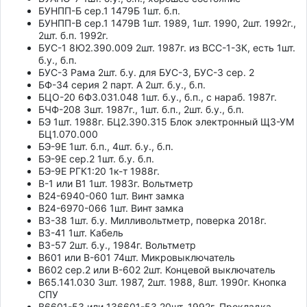
БУНПП-Б сер.1 1479Б 1шт. б.п.
БУНПП-В сер.1 1479В 1шт. 1989, 1шт. 1990, 2шт. 1992г.,
2шт. б.п. 1992г.
БУС-1 8Ю2.390.009 2шт. 1987г. из ВСС-1-3К, есть 1шт.
б.у., б.п.
БУС-3 Рама 2шт. б.у. для БУС-3, БУС-3 сер. 2
БФ-34 серия 2 парт. А 2шт. б.у., б.п.
БЦО-20 6Ф3.031.048 1шт. б.у., б.п., с нараб. 1987г.
БЧФ-208 3шт. 1987г., 1шт. б.п., 2шт. б.у., б.п.
БЭ 1шт. 1988г. БЦ2.390.315 Блок электронный Щ3-УМ
БЦ1.070.000
БЭ-9Е 1шт. б.п., 4шт. б.у., б.п.
БЭ-9Е сер.2 1шт. б.у. б.п.
БЭ-9Е РГК1:20 1к-т 1988г.
В-1 или В1 1шт. 1983г. Вольтметр
В24-6940-060 1шт. Винт замка
В24-6970-066 1шт. Винт замка
В3-38 1шт. б.у. Милливольтметр, поверка 2018г.
В3-41 1шт. Кабель
В3-57 2шт. б.у., 1984г. Вольтметр
В601 или В-601 74шт. Микровыключатель
В602 сер.2 или В-602 2шт. Концевой выключатель
В65.141.030 3шт. 1987, 2шт. 1988, 8шт. 1990г. Кнопка
СПУ
В6601-53 или 136601-53 20шт. 1992г. Прокладка