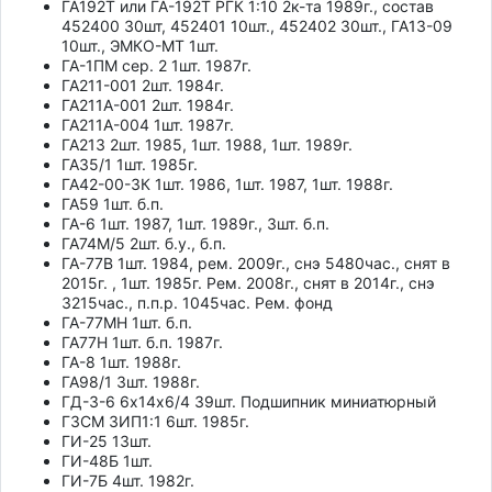
ГА192Т или ГА-192Т РГК 1:10 2к-та 1989г., состав
452400 30шт, 452401 10шт., 452402 30шт., ГА13-09
10шт., ЭМКО-МТ 1шт.
ГА-1ПМ сер. 2 1шт. 1987г.
ГА211-001 2шт. 1984г.
ГА211А-001 2шт. 1984г.
ГА211А-004 1шт. 1987г.
ГА213 2шт. 1985, 1шт. 1988, 1шт. 1989г.
ГА35/1 1шт. 1985г.
ГА42-00-3К 1шт. 1986, 1шт. 1987, 1шт. 1988г.
ГА59 1шт. б.п.
ГА-6 1шт. 1987, 1шт. 1989г., 3шт. б.п.
ГА74М/5 2шт. б.у., б.п.
ГА-77В 1шт. 1984, рем. 2009г., снэ 5480час., снят в
2015г. , 1шт. 1985г. Рем. 2008г., снят в 2014г., снэ
3215час., п.п.р. 1045час. Рем. фонд
ГА-77МН 1шт. б.п.
ГА77Н 1шт. б.п. 1987г.
ГА-8 1шт. 1988г.
ГА98/1 3шт. 1988г.
ГД-3-6 6х14х6/4 39шт. Подшипник миниатюрный
ГЗСМ ЗИП1:1 6шт. 1985г.
ГИ-25 13шт.
ГИ-48Б 1шт.
ГИ-7Б 4шт. 1982г.