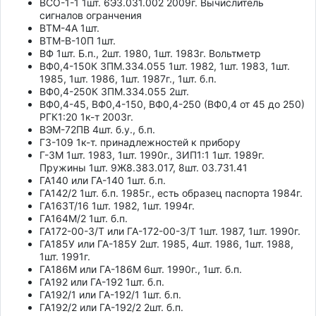
ВСО-1-1 1шт. 6Э3.031.002 2009г. Вычислитель
сигналов огранчения
ВТМ-4А 1шт.
ВТМ-В-10П 1шт.
ВФ 1шт. Б.п., 2шт. 1980, 1шт. 1983г. Вольтметр
ВФ0,4-150К ЗПМ.334.055 1шт. 1982, 1шт. 1983, 1шт.
1985, 1шт. 1986, 1шт. 1987г., 1шт. б.п.
ВФ0,4-250К ЗПМ.334.055 2шт.
ВФ0,4-45, ВФ0,4-150, ВФ0,4-250 (ВФ0,4 от 45 до 250)
РГК1:20 1к-т 2003г.
ВЭМ-72ПВ 4шт. б.у., б.п.
Г3-109 1к-т. принадлежностей к прибору
Г-3М 1шт. 1983, 1шт. 1990г., ЗИП1:1 1шт. 1989г.
Пружины 1шт. 9Ж8.383.017, 8шт. 03.731.41
ГА140 или ГА-140 1шт. б.п.
ГА142/2 1шт. б.п. 1985г., есть образец паспорта 1984г.
ГА163Т/16 1шт. 1982, 1шт. 1994г.
ГА164М/2 1шт. б.п.
ГА172-00-3/Т или ГА-172-00-3/Т 1шт. 1987, 1шт. 1990г.
ГА185У или ГА-185У 2шт. 1985, 4шт. 1986, 1шт. 1988,
1шт. 1991г.
ГА186М или ГА-186М 6шт. 1990г., 1шт. б.п.
ГА192 или ГА-192 1шт. б.п.
ГА192/1 или ГА-192/1 1шт. б.п.
ГА192/2 или ГА-192/2 2шт. б.п.