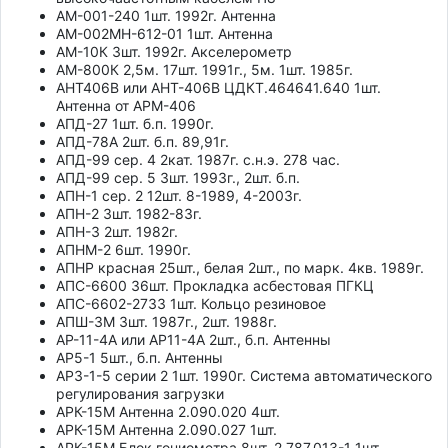
АМ-001-240 1шт. 1992г. Антенна
АМ-002МН-612-01 1шт. Антенна
АМ-10К 3шт. 1992г. Акселерометр
АМ-800К 2,5м. 17шт. 1991г., 5м. 1шт. 1985г.
АНТ406В или АНТ-406В ЦДКТ.464641.640 1шт.
Антенна от АРМ-406
АПД-27 1шт. б.п. 1990г.
АПД-78А 2шт. б.п. 89,91г.
АПД-99 сер. 4 2кат. 1987г. с.н.э. 278 час.
АПД-99 сер. 5 3шт. 1993г., 2шт. б.п.
АПН-1 сер. 2 12шт. 8-1989, 4-2003г.
АПН-2 3шт. 1982-83г.
АПН-3 2шт. 1982г.
АПНМ-2 6шт. 1990г.
АПНР красная 25шт., белая 2шт., по марк. 4кв. 1989г.
АПС-6600 36шт. Прокладка асбестовая ПГКЦ
АПС-6602-2733 1шт. Кольцо резиновое
АПШ-3М 3шт. 1987г., 2шт. 1988г.
АР-11-4А или АР11-4А 2шт., б.п. Антенны
АР5-1 5шт., б.п. Антенны
АРЗ-1-5 серии 2 1шт. 1990г. Система автоматического
регулирования загрузки
АРК-15М Антенна 2.090.020 4шт.
АРК-15М Антенна 2.090.027 1шт.
АРК-15М Блок гониометра 8шт. 2.787.013-1 1шт.