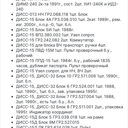
ДИМ2-240 2к-та 1991г., сост. 2шт. УИ1-240К и ИД2-
240
ДИСС-013 НЧ ГР2.068.118 1шт. Блок
ДИСС-15 Блок 4А ГР3.038.010 1шт. 2кат. 1989г., рем.
изг. 2000г., п.п.р.-0, 1шт. б.п.
ДИСС-15 Блок 5И 1шт. 1988г.
ДИСС-15 ВП2.380.002 1шт. Узел сопрот.
ДИСС-15 ГР2.242.082 2шт. Коммутатор.
ДИСС-15 для блока ВЧ транспорт. ручки 4шт.
ДИСС-15 ПВД-15М 1шт. Пульт проверочный б.у.,
рабочий
ДИСС-15 ППД-15 1шт. 1984г. б.у., рабочий 1835
часов, дубликат паспорта. Пульт проверочный
ДИСС-15 Узел сопрот. для НЧ, ВЧ 2шт.
ДИСС-15, ДИСС-32 Блок 10 ГР2.511.006 1шт. 1990г.,
2шт. б.п.
ДИСС-15, ДИСС-32 Блок 6 ГР2.524.001 1шт. 1988,
1шт. 1990г., 1шт. б.п., зав. упаковка 1995г.
ДИСС-15, ДИСС-32 Блок 7 ГР2.527.004 1шт. 1988,
2шт. 1990г., есть 1шт. б.у., б.п.
ДИСС-15, ДИСС-32 Блок 8 ГР2.511.001 2шт., упаковка
1995г. Индикатор координат
ДИСС-15Д Блок 5 ГР3.038.018 1шт. на раме
ДИСС-15Д Блок 9М ГР2.527.015
ДИСС-15Д ПК ГР3.624.029 1шт. Пульт