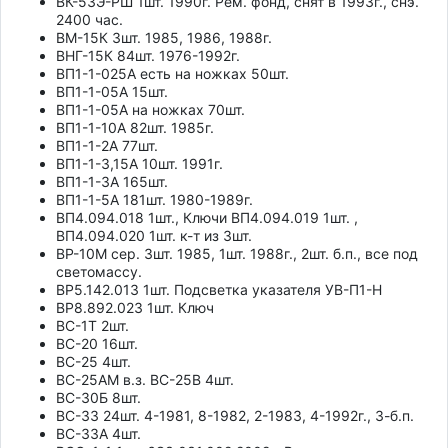
ВК-53Э-РШ 1шт. 1990г. Рем. фонд, снят в 1993г., снэ.
2400 час.
ВМ-15К 3шт. 1985, 1986, 1988г.
ВНГ-15К 84шт. 1976-1992г.
ВП1-1-025А есть на ножках 50шт.
ВП1-1-05А 15шт.
ВП1-1-05А на ножках 70шт.
ВП1-1-10А 82шт. 1985г.
ВП1-1-2А 77шт.
ВП1-1-3,15А 10шт. 1991г.
ВП1-1-3А 165шт.
ВП1-1-5А 181шт. 1980-1989г.
ВП4.094.018 1шт., Ключи ВП4.094.019 1шт. ,
ВП4.094.020 1шт. к-т из 3шт.
ВР-10М сер. 3шт. 1985, 1шт. 1988г., 2шт. б.п., все под
светомассу.
ВР5.142.013 1шт. Подсветка указателя УВ-П1-Н
ВР8.892.023 1шт. Ключ
ВС-1Т 2шт.
ВС-20 16шт.
ВС-25 4шт.
ВС-25АМ в.з. ВС-25В 4шт.
ВС-30Б 8шт.
ВС-33 24шт. 4-1981, 8-1982, 2-1983, 4-1992г., 3-б.п.
ВС-33А 4шт.