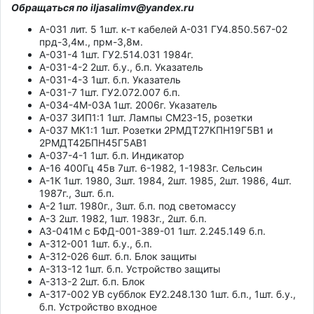
Обращаться по iljasalimv@yandex.ru
А-031 лит. 5 1шт. к-т кабелей А-031 ГУ4.850.567-02
прд-3,4м., прм-3,8м.
А-031-4 1шт. ГУ2.514.031 1984г.
А-031-4-2 2шт. б.у., б.п. Указатель
А-031-4-3 1шт. б.п. Указатель
А-031-7 1шт. ГУ2.072.007 б.п.
А-034-4М-03А 1шт. 2006г. Указатель
А-037 ЗИП1:1 1шт. Лампы СМ23-15, розетки
А-037 МК1:1 1шт. Розетки 2РМДТ27КПН19Г5В1 и
2РМДТ42БПН45Г5АВ1
А-037-4-1 1шт. б.п. Индикатор
А-16 400Гц 45в 7шт. 6-1982, 1-1983г. Сельсин
А-1К 1шт. 1980, 3шт. 1984, 2шт. 1985, 2шт. 1986, 4шт.
1987г., 3шт. б.п.
А-2 1шт. 1980г., 3шт. б.п. под светомассу
А-3 2шт. 1982, 1шт. 1983г., 2шт. б.п.
А3-041М с БФД-001-389-01 1шт. 2.245.149 б.п.
А-312-001 1шт. б.у., б.п.
А-312-026 6шт. б.п. Блок защиты
А-313-12 1шт. б.п. Устройство защиты
А-313-2 2шт. б.п. Блок
А-317-002 УВ субблок ЕУ2.248.130 1шт. б.п., 1шт. б.у.,
б.п. Устройство входное