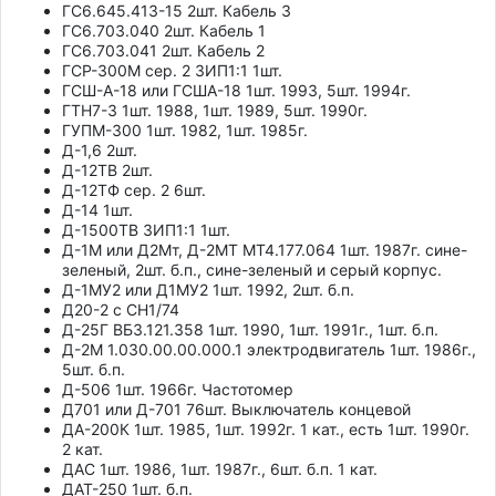
ГС6.645.413-15 2шт. Кабель 3
ГС6.703.040 2шт. Кабель 1
ГС6.703.041 2шт. Кабель 2
ГСР-300М сер. 2 ЗИП1:1 1шт.
ГСШ-А-18 или ГСША-18 1шт. 1993, 5шт. 1994г.
ГТН7-3 1шт. 1988, 1шт. 1989, 5шт. 1990г.
ГУПМ-300 1шт. 1982, 1шт. 1985г.
Д-1,6 2шт.
Д-12ТВ 2шт.
Д-12ТФ сер. 2 6шт.
Д-14 1шт.
Д-1500ТВ ЗИП1:1 1шт.
Д-1М или Д2Мт, Д-2МТ МТ4.177.064 1шт. 1987г. сине-
зеленый, 2шт. б.п., сине-зеленый и серый корпус.
Д-1МУ2 или Д1МУ2 1шт. 1992, 2шт. б.п.
Д20-2 с СН1/74
Д-25Г ВБ3.121.358 1шт. 1990, 1шт. 1991г., 1шт. б.п.
Д-2М 1.030.00.00.000.1 электродвигатель 1шт. 1986г.,
5шт. б.п.
Д-506 1шт. 1966г. Частотомер
Д701 или Д-701 76шт. Выключатель концевой
ДА-200К 1шт. 1985, 1шт. 1992г. 1 кат., есть 1шт. 1990г.
2 кат.
ДАС 1шт. 1986, 1шт. 1987г., 6шт. б.п. 1 кат.
ДАТ-250 1шт. б.п.