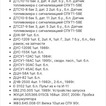
ДТС10-10 бак 3, дат. 4 2шт. б.у., б.п. Датчик
топливомера с сигнализацией СПУТ1-5ВЕ
ДТС10-8 бак 2, дат. 2 2шт. б.у., б.п. Датчик
топливомера с сигнализацией СПУТ1-5ВЕ
ДТС10-9 бак 5, дат. 11 2шт. б.у., б.п. Датчик
топливомера с сигнализацией СПУТ1-5ВЕ
ДТС27-9 бак 3, дат. 5 2шт. б.у., б.п. Датчик
топливомера с сигнализацией СПУТ1-5ВЕ
ДУА-9Р 1шт. б.п.
ДУС-1209 1шт. Е, 2шт. К, 1шт. Г, 2шт. ? б.у., б.п., без
рамок, на запчасти
ДУС-1209Е 1шт. 1986г.
ДУС-155К 1шт. б.п.
ДУСУ1-12АС 1шт. 1984г.
ДУСУ1-18АС 1шт. 1995г., сводн. пасп., 1шт. б.п.
ДУСУ1-30АС 5шт. б.п.
ДУСУ1-45АС 6шт. б.п.
ДЦН-58А 1шт. б.п.
ДЦН-82 1шт. Б.п.
ДЧВ-2500 4шт. 1-1982г., 2-б.п., 1989г.
Е-3102 1шт. б.п. Пульт из к-та И-11
ЕВ2.210.005 1шт. 1989г. Устройство запуска
ЖУЦИ.305366.015СБ 168шт. 2007, 2008г. Пробка
аккумулятора
ЖФ3.645.008-01 Вилка 10шт.из СПУ 90г.