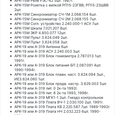
АРК-15М Реле РЭС-42 5шт. 1987г.
АРК-15М Розетка с вилкой РП15-23ГВВ, РП15-23ШВВ
2шт.
АРК-15М Синхронизатор СЧ-1М 2.068.154 6шт.
АРК-15М Синхронизатор СЧ-2М 2.068.155 7шт.
АРК-15М Согл. устройство 2.240.000-1 АСУ 7шт.
АРК-15М Шкала 7.021.207 8шт.
АРК-15М ЭКР 4.850.077 12шт.
АРК-15М Пульт 3.624.049 2шт.
АРК-15М Пульт 3.624.058 3шт.
АРК-19 или А-319 Антенна 6шт.
АРК-19 или А-319 АСУ 2.240.003 3шт.
АРК-19 или А-319 Блок гониометра 2.787.013 1шт.
1991г.
АРК-19 или А-319 Блок питания БП 2.087.091 4шт.
1990-1994г.
АРК-19 или А-319 Блок плавн. наст. 3.624.094 3шт.,
ИЕ3.624.060 1шт.
АРК-19 или А-319 Блок предв. настр. 3.629.003 5шт.
АРК-19 или А-319 лит. 0 2к-та 1992г.
АРК-19 или А-319 лит. 8 2к-та 1993, 1998г.
АРК-19 или А-319 МГК1-1 2шт. Гнездо контрольное
АРК-19 или А-319 Плата ВЧ-1 2.030.100 2шт. 1991г.
АРК-19 или А-319 Плата КВ 2.220.587 7шт. 1989-1992г.
АРК-19 или А-319 Плата НЧ 2.032.223 6шт. 1990-