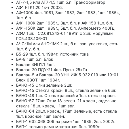
АТ-7-1,5 или АТ7-1,5 1шт. б.п. Трансформатор
АФ1 РГК1:20 1к-т 2003г.
АФ-100К 4шт. 1981, 3шт. 1982, 2шт. 1983, 1шт. 1985г.,
1шт. б.п.
АФ1-100К 2шт. 1985г., 3шт. б.п. и АФ-150 1шт. б.п.
АФ1-150К 2шт. 1989г., 5шт. б.п. Амперметр 400Гц
АФМ 1шт. ГС2.081.242-01 1991г. с 2шт. модулями
ГС5.438.106-01
АЧС-1М или АЧС-1МК 2шт., б.п., зав. упаковка, есть
1шт. б.у. б.п.
Б5-29 1шт. б.п. 1984г. Источник тока
БА-8 1шт. б.п. Блок
Баклан ЗИП1:1 4шт.
Баклан-20 ПДУ-21 4шт. Пульт 25кГц
Баклан-5 и Баклан-20 УНЧ ИЖ 5.032.019 или 19-01
Блок 6ВОТ 1шт. 1984г.
БАНО-45 Огни зеленые 3шт.
БАНО-45 Стекла красн. 9шт., стекла зеленые 6шт.
БАНО-48 1шт. Огонь красный и 1шт. стекло красн.
БАНО-57 27шт. Огни 18-зелен. 21-красн., отдельно
стекла 18шт. красн, , 1шт. зел.
БАНО-64 20шт. красн., 17шт. Зеленые, есть стекла
1шт. красное, 1шт. зелен.
БАП-1 6Э2.068.009 на раме 1шт. 1989, 2шт. 2002г.
БАП-1 только рама монтажная 3шт. 1989г.