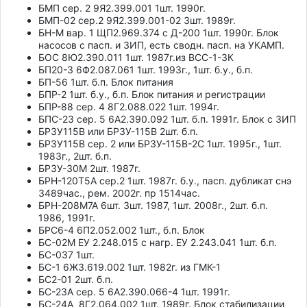
БМП сер. 2 9Я2.399.001 1шт. 1990г.
БМП-02 сер.2 9Я2.399.001-02 3шт. 1989г.
БН-М вар. 1 ЩП2.969.374 с Д-200 1шт. 1990г. Блок
насосов с пасп. и ЗИП, есть сводн. пасп. на УКАМП.
БОС 8Ю2.390.011 1шт. 1987г.из ВСС-1-3К
БП20-3 6Ф2.087.061 1шт. 1993г., 1шт. б.у., б.п.
БП-56 1шт. б.п. Блок питания
БПР-2 1шт. б.у., б.п. Блок питания и регистрации
БПР-88 сер. 4 8Г2.088.022 1шт. 1994г.
БПС-23 сер. 5 6А2.390.092 1шт. б.п. 1991г. Блок с ЗИП
БРЗУ115В или БРЗУ-115В 2шт. б.п.
БРЗУ115В сер. 2 или БРЗУ-115В-2С 1шт. 1995г., 1шт.
1983г., 2шт. б.п.
БРЗУ-30М 2шт. 1987г.
БРН-120Т5А сер.2 1шт. 1987г. б.у., пасп. дубликат снэ
3489час., рем. 2002г. пр 1514час.
БРН-208М7А 6шт. 3шт. 1987, 1шт. 2008г., 2шт. б.п.
1986, 1991г.
БРС6-4 6П2.052.002 1шт., б.п. Блок
БС-02М ЕУ 2.248.015 с нагр. ЕУ 2.243.041 1шт. б.п.
БС-037 1шт.
БС-1 6Ж3.619.002 1шт. 1982г. из ГМК-1
БС2-01 2шт. б.п.
БС-23А сер. 5 6А2.390.066-4 1шт. 1991г.
БС-24А 8Г2.064.002 1шт. 1989г. Блок стабилизации