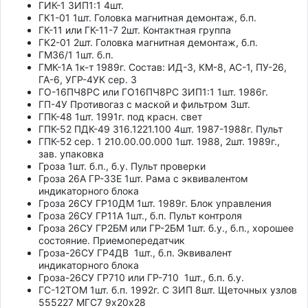
ГИК-1 ЗИП1:1 4шт.
ГК1-01 1шт. Головка магнитная демонтаж, б.п.
ГК-11 или ГК-11-7 2шт. Контактная группа
ГК2-01 2шт. Головка магнитная демонтаж, б.п.
ГМ36/1 1шт. б.п.
ГМК-1А 1к-т 1989г. Состав: ИД-3, КМ-8, АС-1, ПУ-26,
ГА-6, УГР-4УК сер. 3
ГО-16ПЧ8РС или ГО16ПЧ8РС ЗИП1:1 1шт. 1986г.
ГП-4У Противогаз с маской и фильтром 3шт.
ГПК-48 1шт. 1991г. под красн. свет
ГПК-52 ПДК-49 316.1221.100 4шт. 1987-1988г. Пульт
ГПК-52 сер. 1 210.00.00.000 1шт. 1988, 2шт. 1989г.,
зав. упаковка
Гроза 1шт. б.п., б.у. Пульт проверки
Гроза 26А ГР-33Е 1шт. Рама с эквивалентом
индикаторного блока
Гроза 26СУ ГР10ДМ 1шт. 1989г. Блок управления
Гроза 26СУ ГР11А 1шт., б.п. Пульт контроля
Гроза 26СУ ГР2БМ или ГР-2БМ 1шт. б.у., б.п., хорошее
состояние. Приемопередатчик
Гроза-26СУ ГР4ДВ 1шт., б.п. Эквивалент
индикаторного блока
Гроза-26СУ ГР710 или ГР-710 1шт., б.п. б.у.
ГС-12ТОМ 1шт. б.п. 1992г. С ЗИП 8шт. Щеточных узлов
555227 МГС7 9х20х28