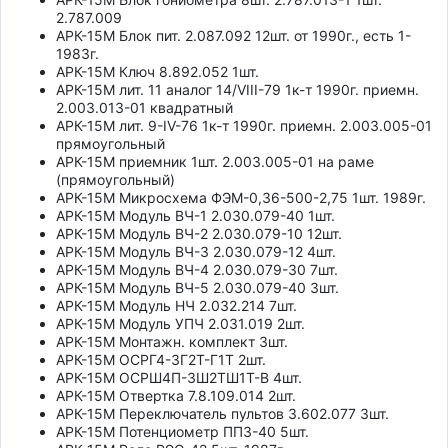
2.787.009
АРК-15М Блок пит. 2.087.092 12шт. от 1990г., есть 1-
1983г.
АРК-15М Ключ 8.892.052 1шт.
АРК-15М лит. 11 аналог 14/VIII-79 1к-т 1990г. приемн.
2.003.013-01 квадратный
АРК-15М лит. 9-IV-76 1к-т 1990г. приемн. 2.003.005-01
прямоугольный
АРК-15М приемник 1шт. 2.003.005-01 на раме
(прямоугольный)
АРК-15М Микросхема ФЭМ-0,36-500-2,75 1шт. 1989г.
АРК-15М Модуль ВЧ-1 2.030.079-40 1шт.
АРК-15М Модуль ВЧ-2 2.030.079-10 12шт.
АРК-15М Модуль ВЧ-3 2.030.079-12 4шт.
АРК-15М Модуль ВЧ-4 2.030.079-30 7шт.
АРК-15М Модуль ВЧ-5 2.030.079-40 3шт.
АРК-15М Модуль НЧ 2.032.214 7шт.
АРК-15М Модуль УПЧ 2.031.019 2шт.
АРК-15М Монтажн. комплект 3шт.
АРК-15М ОСРГ4-3Г2Т-Г1Т 2шт.
АРК-15М ОСРШ4П-3Ш2ТШ1Т-В 4шт.
АРК-15М Отвертка 7.8.109.014 2шт.
АРК-15М Переключатель пультов 3.602.077 3шт.
АРК-15М Потенциометр ПП3-40 5шт.