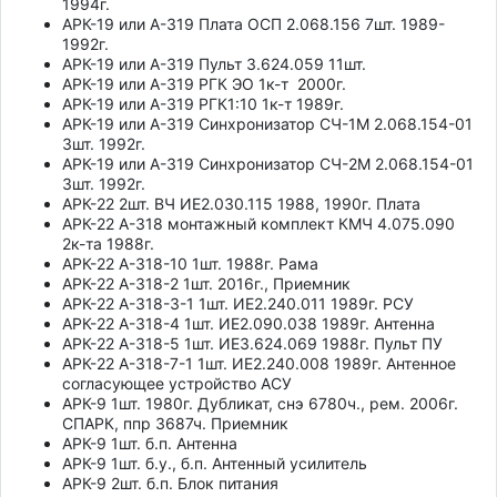
1994г.
АРК-19 или А-319 Плата ОСП 2.068.156 7шт. 1989-
1992г.
АРК-19 или А-319 Пульт 3.624.059 11шт.
АРК-19 или А-319 РГК ЭО 1к-т 2000г.
АРК-19 или А-319 РГК1:10 1к-т 1989г.
АРК-19 или А-319 Синхронизатор СЧ-1М 2.068.154-01
3шт. 1992г.
АРК-19 или А-319 Синхронизатор СЧ-2М 2.068.154-01
3шт. 1992г.
АРК-22 2шт. ВЧ ИЕ2.030.115 1988, 1990г. Плата
АРК-22 А-318 монтажный комплект КМЧ 4.075.090
2к-та 1988г.
АРК-22 А-318-10 1шт. 1988г. Рама
АРК-22 А-318-2 1шт. 2016г., Приемник
АРК-22 А-318-3-1 1шт. ИЕ2.240.011 1989г. РСУ
АРК-22 А-318-4 1шт. ИЕ2.090.038 1989г. Антенна
АРК-22 А-318-5 1шт. ИЕ3.624.069 1988г. Пульт ПУ
АРК-22 А-318-7-1 1шт. ИЕ2.240.008 1989г. Антенное
согласующее устройство АСУ
АРК-9 1шт. 1980г. Дубликат, снэ 6780ч., рем. 2006г.
СПАРК, ппр 3687ч. Приемник
АРК-9 1шт. б.п. Антенна
АРК-9 1шт. б.у., б.п. Антенный усилитель
АРК-9 2шт. б.п. Блок питания