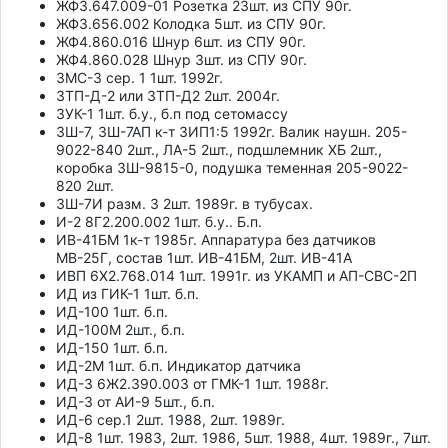
ЖФ3.647.009-01 Розетка 23шт. из СПУ 90г.
ЖФ3.656.002 Колодка 5шт. из СПУ 90г.
ЖФ4.860.016 Шнур 6шт. из СПУ 90г.
ЖФ4.860.028 Шнур 3шт. из СПУ 90г.
ЗМС-3 сер. 1 1шт. 1992г.
ЗТП-Д-2 или ЗТП-Д2 2шт. 2004г.
ЗУК-1 1шт. б.у., б.п под сетомассу
ЗШ-7, ЗШ-7АП к-т ЗИП1:5 1992г. Валик наушн. 205-
9022-840 2шт., ЛА-5 2шт., подшлемник ХБ 2шт.,
коробка ЗШ-9815-0, подушка теменная 205-9022-
820 2шт.
ЗШ-7И разм. 3 2шт. 1989г. в тубусах.
И-2 8Г2.200.002 1шт. б.у.. Б.п.
ИВ-41БМ 1к-т 1985г. Аппаратура без датчиков
МВ-25Г, состав 1шт. ИВ-41БМ, 2шт. ИВ-41А
ИВП 6Х2.768.014 1шт. 1991г. из УКАМП и АП-СВС-2П
ИД из ГИК-1 1шт. б.п.
ИД-100 1шт. б.п.
ИД-100М 2шт., б.п.
ИД-150 1шт. б.п.
ИД-2М 1шт. б.п. Индикатор датчика
ИД-3 6Ж2.390.003 от ГМК-1 1шт. 1988г.
ИД-3 от АИ-9 5шт., б.п.
ИД-6 сер.1 2шт. 1988, 2шт. 1989г.
ИД-8 1шт. 1983, 2шт. 1986, 5шт. 1988, 4шт. 1989г., 7шт.