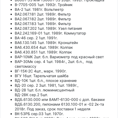
В-7705-005 1шт. 1992г. Тройник
ВА-2 1шт. 1981г. Вольтметр
ВА2.067.181 2шт. 1989г. Фильтр
ВА2.067.182 2шт. 1989г. Фильтр
ВА2.067.183 1шт. 1989г. Фильтр
ВА2.087.202 1шт. 1989г. Узел питания
ВА2.242.169-01 1шт. 1989г. Коммутатор
ВА-46 сер. 2 1шт. 1991г.
ВА6.130.145 1шт. 1989г. Кронштейн
ВА6.430.654 4шт. 1989г. Колпак
ВА6.430.851 1шт. 1989г. Колпак
ВАР-10МК 2шт. б.п. Вариометр под красный свет
ВАР-30Мк сер. 4 1шт. 1984г., 2шт. б.п., под
светомассу
ВГ-15К-2С 4шт., марк. 1990г.
ВГУ 16шт. Тарельчатая шайба
ВД-10К 1шт. б.п., плохое хранение
ВД-20 сер. 2 3шт. 1981, 1шт. 1989г.,
ВД-28 1шт. б.п. люминисцентный
ВД-28К сер.2 5шт.
ВДБ.6130.000 или 8АМТ-6130-000 с доп. баками
ВДБ.6130.200, пилонами 6130.100-01 и -02 2к-та
2018г. Под заказ, срок поставки 1 неделя
ВК-53РБ сер.03 1шт. 1970г.