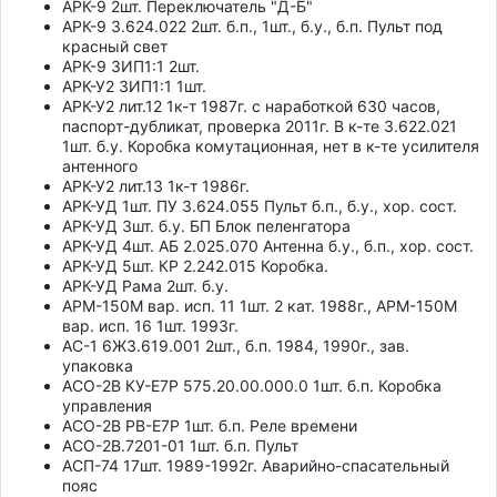
АРК-9 2шт. Переключатель "Д-Б"
АРК-9 3.624.022 2шт. б.п., 1шт., б.у., б.п. Пульт под
красный свет
АРК-9 ЗИП1:1 2шт.
АРК-У2 ЗИП1:1 1шт.
АРК-У2 лит.12 1к-т 1987г. с наработкой 630 часов,
паспорт-дубликат, проверка 2011г. В к-те 3.622.021
1шт. б.у. Коробка комутационная, нет в к-те усилителя
антенного
АРК-У2 лит.13 1к-т 1986г.
АРК-УД 1шт. ПУ 3.624.055 Пульт б.п., б.у., хор. сост.
АРК-УД 3шт. б.у. БП Блок пеленгатора
АРК-УД 4шт. АБ 2.025.070 Антенна б.у., б.п., хор. сост.
АРК-УД 5шт. КР 2.242.015 Коробка.
АРК-УД Рама 2шт. б.у.
АРМ-150М вар. исп. 11 1шт. 2 кат. 1988г., АРМ-150М
вар. исп. 16 1шт. 1993г.
АС-1 6Ж3.619.001 2шт., б.п. 1984, 1990г., зав.
упаковка
АСО-2В КУ-Е7Р 575.20.00.000.0 1шт. б.п. Коробка
управления
АСО-2В РВ-Е7Р 1шт. б.п. Реле времени
АСО-2В.7201-01 1шт. б.п. Пульт
АСП-74 17шт. 1989-1992г. Аварийно-спасательный
пояс