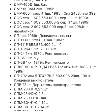
ДМР-400Д 1шт. б.п.
ДМР-600АМ 2шт. 1985г.
ДМР-600Т сер. 4 1шт. 1985г. Снэ 2453, ппр 399
ДОС сер. 1 6С2.553.000-1 сер. 1 1шт. 1993г.
ДОС сер. 1 6С2.553.000-2 сер. 1 1шт. 1980г.
ДОС сер. 2 6С2.553.009 сер.2 1шт. 1984г. с
наработкой
ДП 1шт. 1969г. Девиацион. пеленг.
ДП-11 6Е3.120.001 1шт. 1984г.
ДП-111Е 6Б2.553.409 2шт. б.п.
ДП-1-26А 3.121.200 13шт.
ДП-24 1к-т 1970г. Рентгенометр
ДП-3Б 1шт. б.у.
ДП-5В 1к-т 1979г. Рентгенометр
ДП60-90-6-Р10-Д41 ВА5.112.064 1шт. 1988, 1шт.
1989г.
ДП-702 или ДП702 7Ш3.603.006 29шт. 1991г.
Концевой выключатель
ДПВ 23шт. Держатель предохранителя
ДПМ-20-Н1-0,2 5шт.
ДПМ-25-Н2-0,2 5шт.
ДПМ-25-НЗ-16 1шт.
ДПМ-30-Н1-0,4 10шт.
ДПМ-30-Н1-02 14шт.